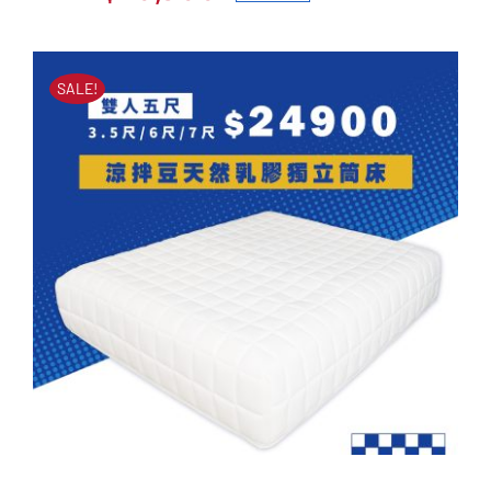
原
目
床墊
始
前
原
目
NT$
49,000
NT$
20,900
價
價
始
前
SALE!
價
價
格：
格：
格：
格：
NT$49,000。
NT$20,900。
NT$49,000。
NT$20,900。