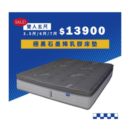
幸福錦鯉乳膠獨立筒床墊
原
目
原
目
始
前
NT$
35,500
NT$
15,000
始
前
價
價
SALE!
價
價
格：
格：
格：
格：
NT$35,500。
NT$15,000。
NT$35,500。
NT$15,000。