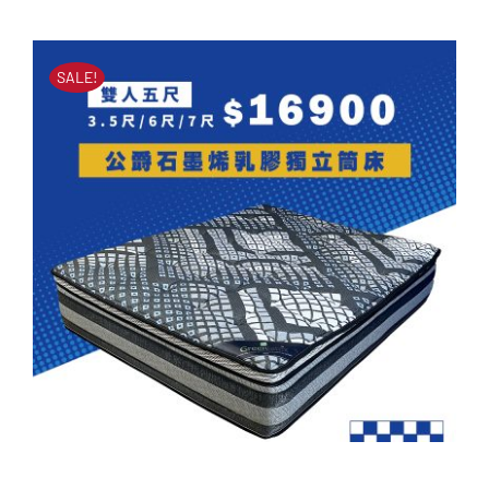
原
目
筒床墊
始
前
原
目
NT$
60,000
NT$
23,900
價
價
始
前
SALE!
價
價
格：
格：
格：
格：
NT$60,000。
NT$23,900。
NT$60,000。
NT$23,900。