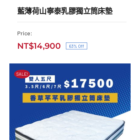
藍薄荷山寧泰乳膠獨立筒床墊
Price:
藍薄荷山寧泰乳膠獨立筒
NT$
14,900
63% Off
原
目
床墊
始
前
原
目
NT$
40,000
NT$
14,900
價
價
始
前
SALE!
價
價
格：
格：
格：
格：
NT$40,000。
NT$14,900。
NT$40,000。
NT$14,900。