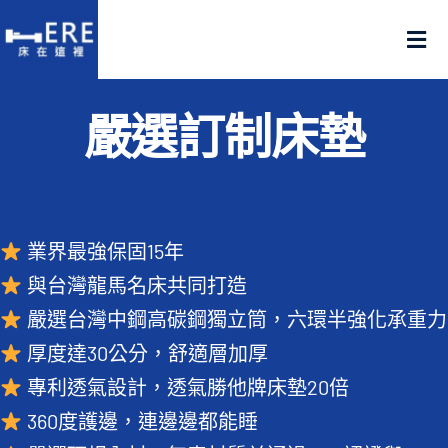
Skip
to
Tog
content
Nav
認識床在這裡
嚴選訂制床墊
產品在這裡
門市在這裡
業界最強保固15年
與台灣龍馬名床共同打造
名人推薦
嚴選台灣中鋼高碳鋼獨立筒，六環半強化承重力
厚度達30公分，舒適層加厚
好評推薦
專利透氣設計，透氣勝他牌床墊20倍
品質嚴選
360度護邊，連邊邊都能睡