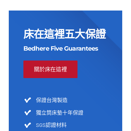
NT$43,500。
NT$17,500。
床在這裡五大保證
Bedhere Five Guarantees
關於床在這裡
保證台灣製造
獨立筒床墊十年保證
SGS認證材料