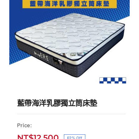
NT$14,900。
NT$8,888。
藍帶海洋乳膠獨立筒床墊
Price:
NT$
12,500
62% Off