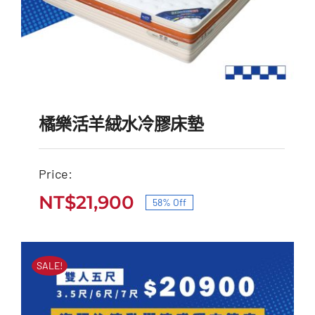
橘樂活羊絨水冷膠床墊
Price:
NT$
21,900
58% Off
橘樂活羊絨水冷膠床墊
原
目
原
目
始
前
NT$
52,000
NT$
21,900
始
前
價
價
SALE!
價
價
格：
格：
格：
格：
NT$52,000。
NT$21,900。