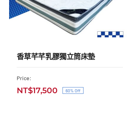
香草芊芊乳膠獨立筒床墊
Price:
NT$
17,500
60% Off
香草芊芊乳膠獨立筒床墊
原
目
原
目
始
前
NT$
43,500
NT$
17,500
始
前
價
價
價
價
格：
格：
格：
格：
NT$43,500。
NT$17,500。