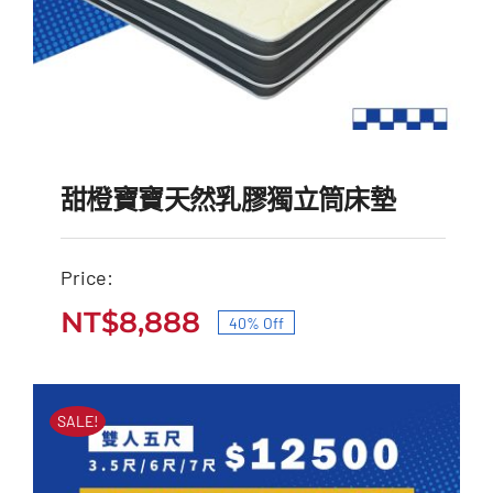
甜橙寶寶天然乳膠獨立筒床墊
Price:
甜橙寶寶天然乳膠獨立筒
NT$
8,888
40% Off
原
目
床墊
始
前
原
目
NT$
14,900
NT$
8,888
價
價
始
前
SALE!
價
價
格：
格：
格：
格：
NT$14,900。
NT$8,888。