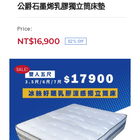
公爵石墨烯乳膠獨立筒床墊
Price:
公爵石墨烯乳膠獨立筒床
NT$
16,900
62% Off
原
目
墊
始
前
原
目
NT$
45,000
NT$
16,900
價
價
始
前
SALE!
價
價
格：
格：
格：
格：
NT$45,000。
NT$16,900。
NT$45,000。
NT$16,900。