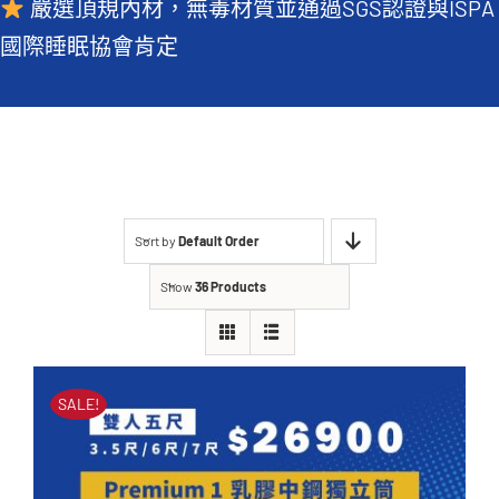
嚴選頂規內材，無毒材質並通過SGS認證與ISPA
常見QA
國際睡眠協會肯定
Sort by
Default Order
Show
36 Products
SALE!