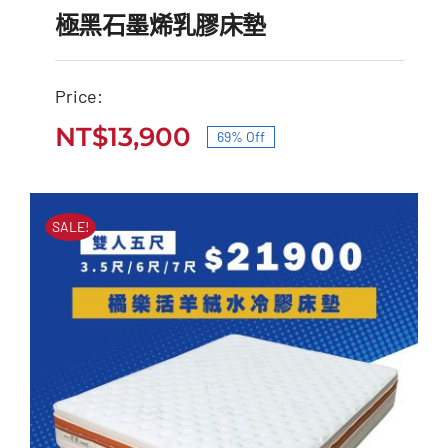
極黑石墨烯乳膠床墊
Price:
NT$
13,900
69% Off
極黑石墨烯乳膠床墊
原
目
原
目
始
前
NT$
45,000
NT$
13,900
始
前
價
價
SALE!
價
價
格：
格：
格：
格：
NT$45,000。
NT$13,900。
NT$45,000。
NT$13,900。