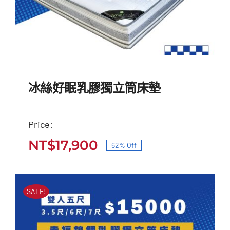
冰絲好眠乳膠獨立筒床墊
Price:
NT$
17,900
62% Off
冰絲好眠乳膠獨立筒床墊
原
目
原
目
始
前
NT$
47,000
NT$
17,900
始
前
價
價
SALE!
價
價
格：
格：
格：
格：
NT$47,000。
NT$17,900。