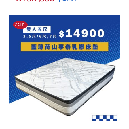
藍帶海洋乳膠獨立筒床墊
原
目
原
目
始
前
NT$
33,000
NT$
12,500
始
前
價
價
SALE!
價
價
格：
格：
格：
格：
NT$33,000。
NT$12,500。
NT$33,000。
NT$12,500。