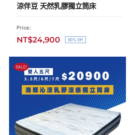
涼伴豆 天然乳膠獨立筒床
Price:
NT$
24,900
60% Off
涼伴豆 天然乳膠獨立筒床
原
目
原
目
始
前
NT$
62,000
NT$
24,900
始
前
價
價
SALE!
價
價
格：
格：
格：
格：
NT$62,000。
NT$24,900。
NT$62,000。
NT$24,900。