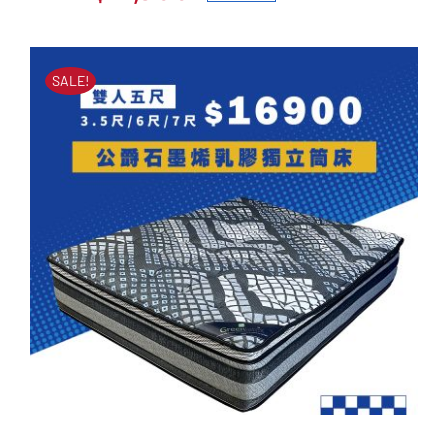
冰絲好眠乳膠獨立筒床墊
原
目
原
目
始
前
NT$
47,000
NT$
17,900
始
前
價
價
SALE!
價
價
格：
格：
格：
格：
NT$47,000。
NT$17,900。
NT$47,000。
NT$17,900。