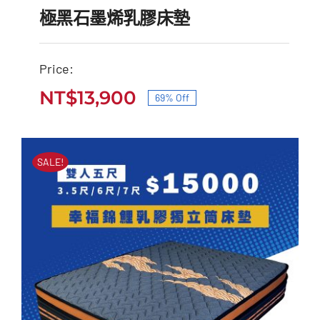
極黑石墨烯乳膠床墊
Price:
NT$
13,900
69% Off
極黑石墨烯乳膠床墊
原
目
原
目
始
前
NT$
45,000
NT$
13,900
始
前
價
價
SALE!
價
價
格：
格：
格：
格：
NT$45,000。
NT$13,900。
NT$45,000。
NT$13,900。