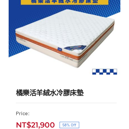
NT$49,000。
NT$20,900。
橘樂活羊絨水冷膠床墊
Price:
NT$
21,900
58% Off