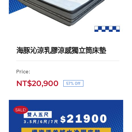
海豚沁涼乳膠涼感獨立筒床墊
Price:
海豚沁涼乳膠涼感獨立筒
NT$
20,900
57% Off
原
目
床墊
始
前
原
目
NT$
49,000
NT$
20,900
價
價
始
前
SALE!
價
價
格：
格：
格：
格：
NT$49,000。
NT$20,900。