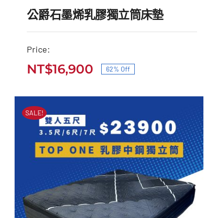
公爵石墨烯乳膠獨立筒床墊
Price:
公爵石墨烯乳膠獨立筒床
NT$
16,900
62% Off
原
目
墊
始
前
原
目
NT$
45,000
NT$
16,900
價
價
始
前
SALE!
價
價
格：
格：
格：
格：
NT$45,000。
NT$16,900。
NT$45,000。
NT$16,900。