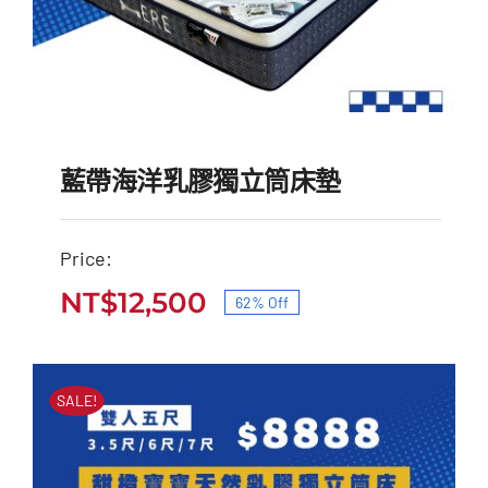
藍帶海洋乳膠獨立筒床墊
Price:
NT$
12,500
62% Off
藍帶海洋乳膠獨立筒床墊
原
目
原
目
始
前
NT$
33,000
NT$
12,500
始
前
價
價
SALE!
價
價
格：
格：
格：
格：
NT$33,000。
NT$12,500。
NT$33,000。
NT$12,500。