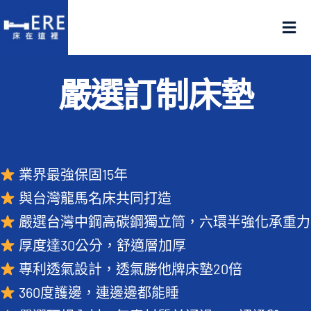
Skip
to
Tog
content
Nav
認識床在這裡
嚴選訂制床墊
產品在這裡
門市在這裡
業界最強保固15年
與台灣龍馬名床共同打造
名人推薦
嚴選台灣中鋼高碳鋼獨立筒，六環半強化承重力
厚度達30公分，舒適層加厚
好評推薦
專利透氣設計，透氣勝他牌床墊20倍
品質嚴選
360度護邊，連邊邊都能睡