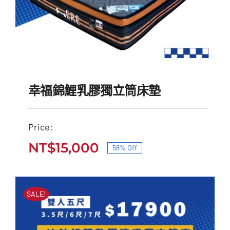
幸福錦鯉乳膠獨立筒床墊
Price:
NT$
15,000
58% Off
幸福錦鯉乳膠獨立筒床墊
原
目
原
目
始
前
NT$
35,500
NT$
15,000
始
前
價
價
SALE!
價
價
格：
格：
格：
格：
NT$35,500。
NT$15,000。