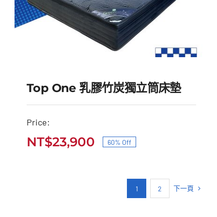
Top One 乳膠竹炭獨立筒床墊
Price:
Top One 乳膠竹炭獨立
NT$
23,900
60% Off
原
目
筒床墊
始
前
原
目
NT$
60,000
NT$
23,900
價
價
始
前
下一頁
1
2
價
價
格：
格：
格：
格：
NT$60,000。
NT$23,900。