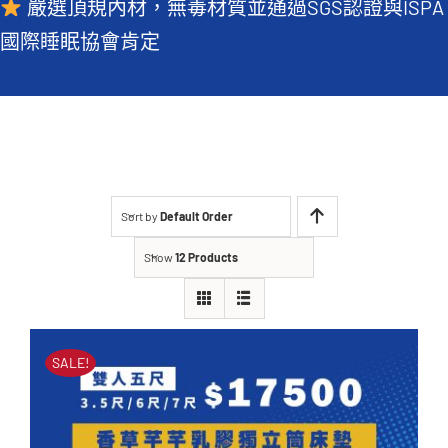
嚴選頂規內材，無毒材質並通過SGS認證與ISPA
常見QA
國際睡眠協會肯定
Sort by
Default Order
Show
12 Products
SALE!