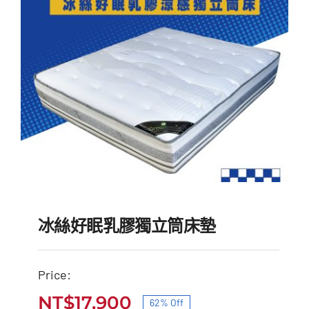
NT$35,500。
NT$15,000。
冰絲好眠乳膠獨立筒床墊
Price:
NT$
17,900
62% Off