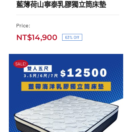
藍薄荷山寧泰乳膠獨立筒床墊
Price:
藍薄荷山寧泰乳膠獨立筒
NT$
14,900
63% Off
原
目
床墊
始
前
原
目
NT$
40,000
NT$
14,900
價
價
始
前
SALE!
價
價
格：
格：
格：
格：
NT$40,000。
NT$14,900。
NT$40,000。
NT$14,900。