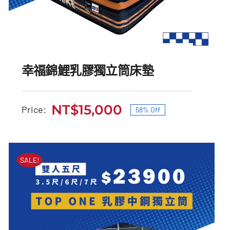
幸福錦鯉乳膠獨立筒床墊
NT$
15,000
Price:
58% Off
原
目
始
前
幸福錦鯉乳膠獨立筒床墊
價
價
SALE!
原
目
NT$
35,500
NT$
15,000
始
前
格：
格：
價
價
NT$35,500。
NT$15,000。
格：
格：
NT$35,500。
NT$15,000。