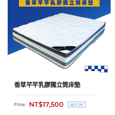
香草芊芊乳膠獨立筒床墊
NT$
17,500
Price:
60% Off
原
目