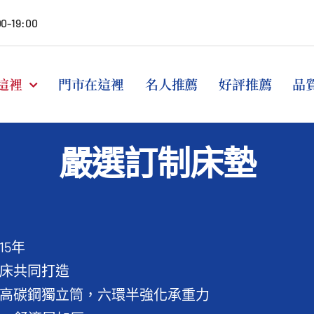
00-19:00
這裡
門市在這裡
名人推薦
好評推薦
品
嚴選訂制床墊
15年
床共同打造
高碳鋼獨立筒，六環半強化承重力