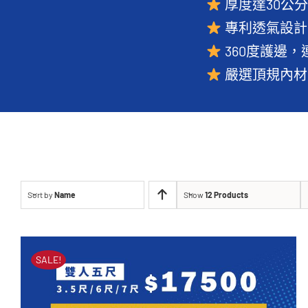
厚度達30公
專利透氣設計
360度護邊
嚴選頂規內材
Sort by
Name
Show
12 Products
SALE!