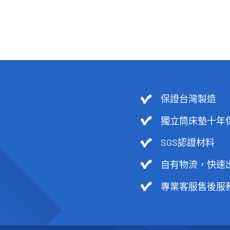
原
目
NT$
45,000
NT$
16,900
格：
格：
始
前
NT$45,000。
NT$16,900。
價
價
格：
格：
NT$45,000。
NT$16,900。
保證台灣製造
獨立筒床墊十年
SGS認證材料
自有物流，快速
專業客服售後服