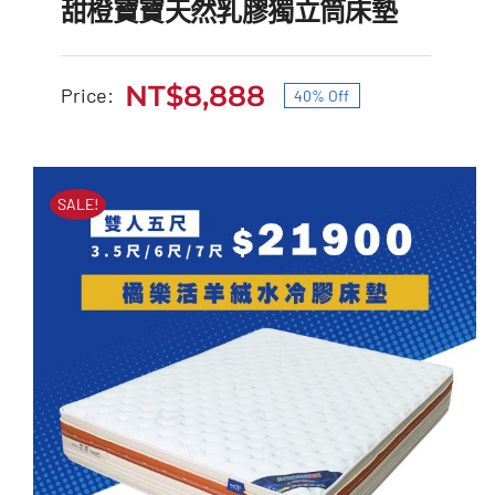
甜橙寶寶天然乳膠獨立筒床墊
NT$
8,888
Price:
40% Off
原
目
甜橙寶寶天然乳膠獨立筒
始
前
床墊
價
價
SALE!
原
目
NT$
14,900
NT$
8,888
格：
格：
始
前
NT$14,900。
NT$8,888。
價
價
格：
格：
NT$14,900。
NT$8,888。