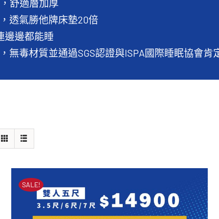
分，舒適層加厚
，透氣勝他牌床墊20倍
，連邊邊都能睡
，無毒材質並通過SGS認證與ISPA國際睡眠協會肯
SALE!