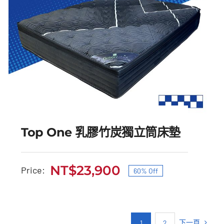
Top One 乳膠竹炭獨立筒床墊
NT$
23,900
Price:
60% Off
原
目
Top One 乳膠竹炭獨立筒
始
前
床墊
價
價
下一頁
1
2