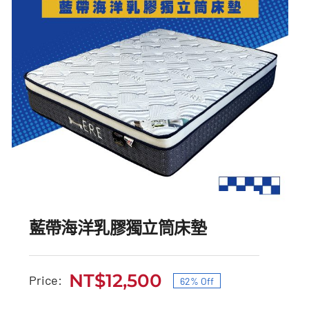
藍帶海洋乳膠獨立筒床墊
NT$
12,500
Price:
62% Off
原
目