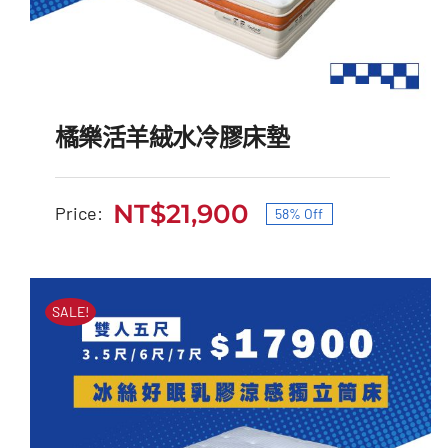
橘樂活羊絨水冷膠床墊
NT$
21,900
Price:
58% Off
原
目
始
前
橘樂活羊絨水冷膠床墊
價
價
SALE!
原
目
NT$
52,000
NT$
21,900
始
前
格：
格：
價
價
NT$52,000。
NT$21,900。
格：
格：
NT$52,000。
NT$21,900。