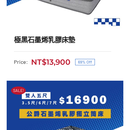
極黑石墨烯乳膠床墊
NT$
13,900
Price:
69% Off
原
目
始
前
極黑石墨烯乳膠床墊
價
價
SALE!
原
目
NT$
45,000
NT$
13,900
始
前
格：
格：
價
價
NT$45,000。
NT$13,900。
格：
格：
NT$45,000。
NT$13,900。