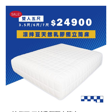
藍薄荷山寧泰乳膠獨立筒
始
前
床墊
價
價
SALE!
原
目
NT$
40,000
NT$
14,900
格：
格：
始
前
NT$40,000。
NT$14,900。
價
價
格：
格：
NT$40,000。
NT$14,900。