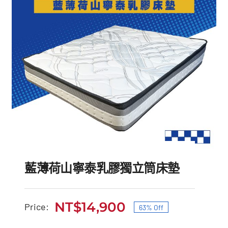
藍薄荷山寧泰乳膠獨立筒床墊
NT$
14,900
Price:
63% Off
原
目