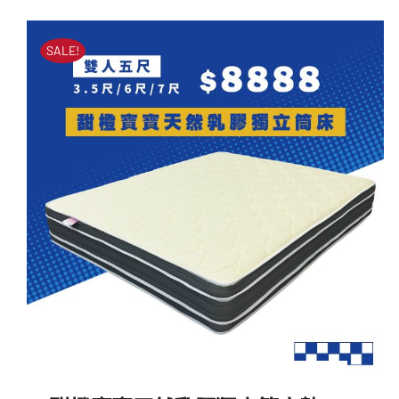
始
前
香草芊芊乳膠獨立筒床墊
價
價
SALE!
原
目
NT$
43,500
NT$
17,500
始
前
格：
格：
價
價
NT$43,500。
NT$17,500。
格：
格：
NT$43,500。
NT$17,500。