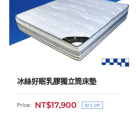
冰絲好眠乳膠獨立筒床墊
NT$
17,900
Price:
62% Off
原
目
始
前
冰絲好眠乳膠獨立筒床墊
價
價
原
目