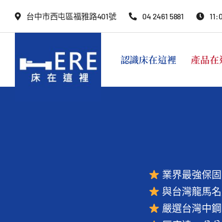
Skip
台中市西屯區福雅路401號
04 2461 5881
11:
to
content
認識床在這裡
產品在
業界最強保固
與台灣龍馬名
嚴選台灣中鋼