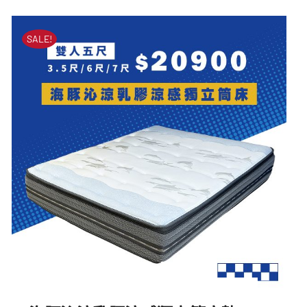
始
前
藍帶海洋乳膠獨立筒床墊
價
價
SALE!
原
目
NT$
33,000
NT$
12,500
始
前
格：
格：
價
價
NT$33,000。
NT$12,500。
格：
格：
NT$33,000。
NT$12,500。