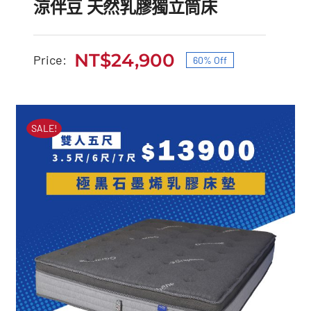
涼伴豆 天然乳膠獨立筒床
NT$
24,900
Price:
60% Off
原
目
始
前
涼伴豆 天然乳膠獨立筒床
價
價
SALE!
原
目
NT$
62,000
NT$
24,900
始
前
格：
格：
價
價
NT$62,000。
NT$24,900。
格：
格：
NT$62,000。
NT$24,900。