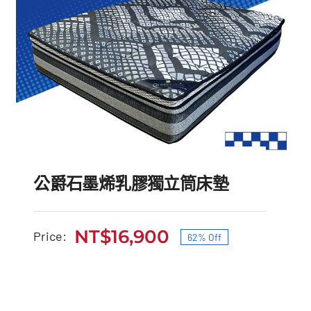
公爵石墨烯乳膠獨立筒床墊
NT$
16,900
Price:
62% Off
原
目
公爵石墨烯乳膠獨立筒床
始
前
墊
價
價