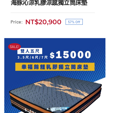
海豚沁涼乳膠涼感獨立筒床墊
NT$
20,900
Price:
57% Off
原
目
海豚沁涼乳膠涼感獨立筒
始
前
床墊
價
價
SALE!
原
目
NT$
49,000
NT$
20,900
格：
格：
始
前
NT$49,000。
NT$20,900。
價
價
格：
格：
NT$49,000。
NT$20,900。