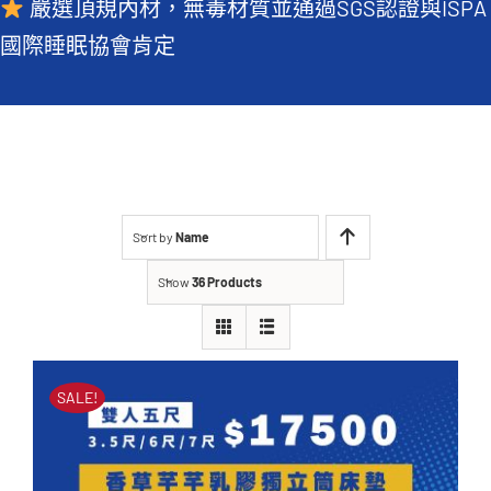
嚴選頂規內材，無毒材質並通過SGS認證與ISPA
常見QA
國際睡眠協會肯定
Sort by
Name
Show
36 Products
SALE!