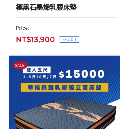
極黑石墨烯乳膠床墊
Price:
NT$
13,900
69% Off
極黑石墨烯乳膠床墊
原
目
原
目
始
前
NT$
45,000
NT$
13,900
始
前
價
價
SALE!
價
價
格：
格：
格：
格：
NT$45,000。
NT$13,900。
NT$45,000。
NT$13,900。