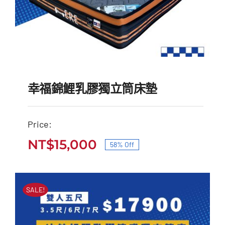
幸福錦鯉乳膠獨立筒床墊
Price:
NT$
15,000
58% Off
幸福錦鯉乳膠獨立筒床墊
原
目
原
目
始
前
NT$
35,500
NT$
15,000
始
前
價
價
SALE!
價
價
格：
格：
格：
格：
NT$35,500。
NT$15,000。