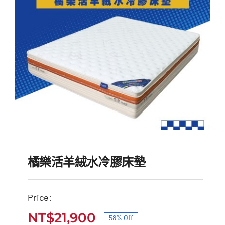
NT$49,000。
NT$20,900。
橘樂活羊絨水冷膠床墊
Price:
NT$
21,900
58% Off