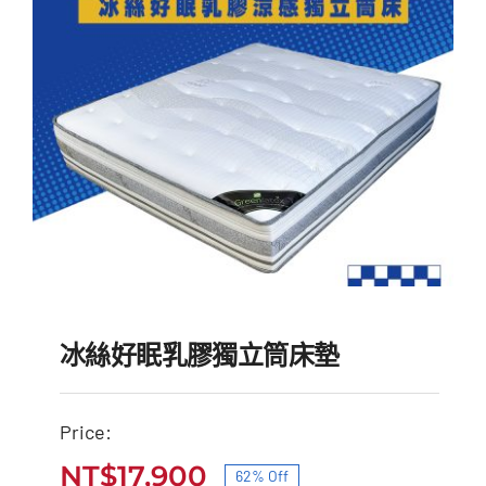
NT$35,500。
NT$15,000。
冰絲好眠乳膠獨立筒床墊
Price:
NT$
17,900
62% Off