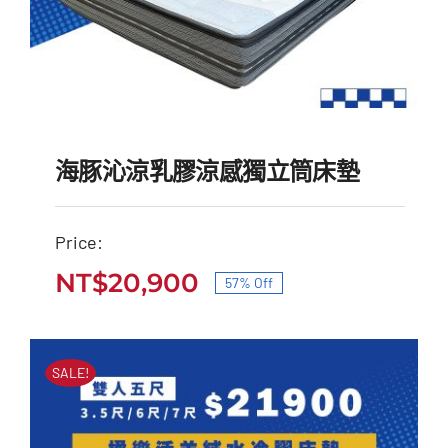
海豚沁涼乳膠涼感獨立筒床墊
Price:
海豚沁涼乳膠涼感獨立筒
NT$
20,900
57% Off
原
目
床墊
始
前
原
目
NT$
49,000
NT$
20,900
價
價
始
前
SALE!
價
價
格：
格：
格：
格：
NT$49,000。
NT$20,900。