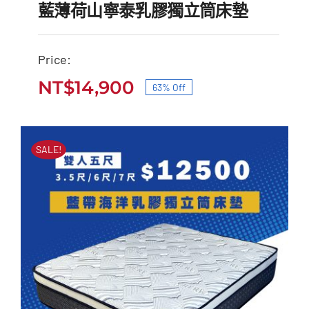
藍薄荷山寧泰乳膠獨立筒床墊
Price:
藍薄荷山寧泰乳膠獨立筒
NT$
14,900
63% Off
原
目
床墊
始
前
原
目
NT$
40,000
NT$
14,900
價
價
始
前
SALE!
價
價
格：
格：
格：
格：
NT$40,000。
NT$14,900。
NT$40,000。
NT$14,900。