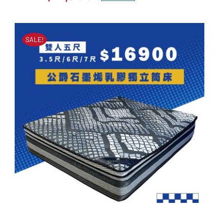
冰絲好眠乳膠獨立筒床墊
原
目
原
目
始
前
NT$
47,000
NT$
17,900
始
前
價
價
SALE!
價
價
格：
格：
格：
格：
NT$47,000。
NT$17,900。
NT$47,000。
NT$17,900。