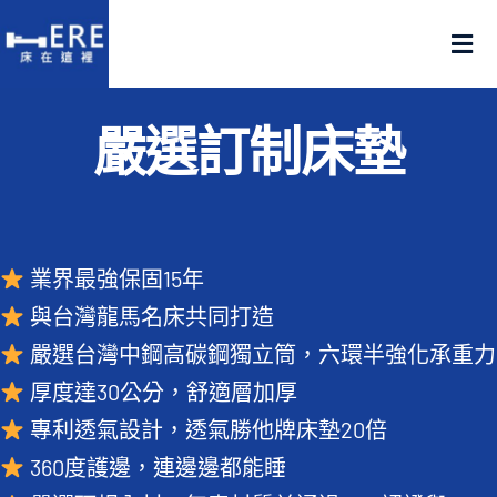
Skip
to
Tog
content
Nav
認識床在這裡
嚴選訂制床墊
產品在這裡
門市在這裡
業界最強保固15年
與台灣龍馬名床共同打造
名人推薦
嚴選台灣中鋼高碳鋼獨立筒，六環半強化承重力
厚度達30公分，舒適層加厚
好評推薦
專利透氣設計，透氣勝他牌床墊20倍
品質嚴選
360度護邊，連邊邊都能睡