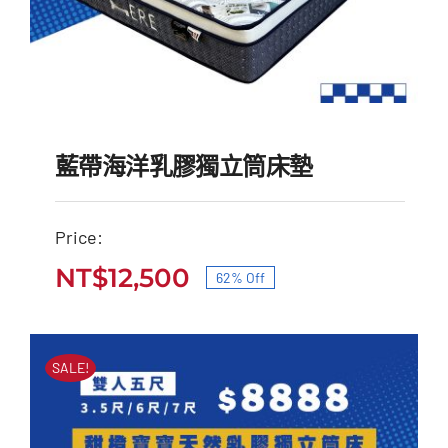
藍帶海洋乳膠獨立筒床墊
Price:
NT$
12,500
62% Off
藍帶海洋乳膠獨立筒床墊
原
目
原
目
始
前
NT$
33,000
NT$
12,500
始
前
價
價
SALE!
價
價
格：
格：
格：
格：
NT$33,000。
NT$12,500。
NT$33,000。
NT$12,500。