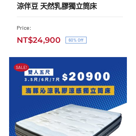
涼伴豆 天然乳膠獨立筒床
Price:
NT$
24,900
60% Off
涼伴豆 天然乳膠獨立筒床
原
目
原
目
始
前
NT$
62,000
NT$
24,900
始
前
價
價
SALE!
價
價
格：
格：
格：
格：
NT$62,000。
NT$24,900。
NT$62,000。
NT$24,900。