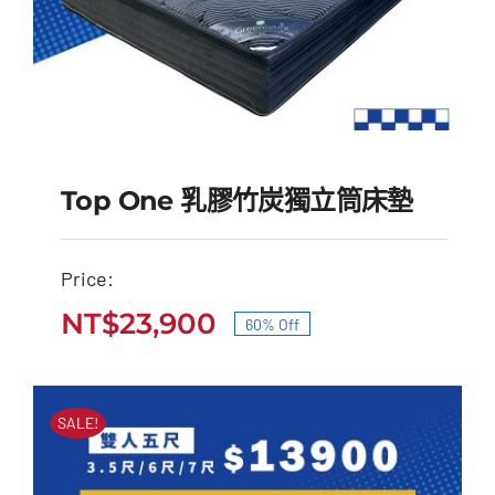
Top One 乳膠竹炭獨立筒床墊
Price:
Top One 乳膠竹炭獨立
NT$
23,900
60% Off
原
目
筒床墊
始
前
原
目
NT$
60,000
NT$
23,900
價
價
始
前
SALE!
價
價
格：
格：
格：
格：
NT$60,000。
NT$23,900。