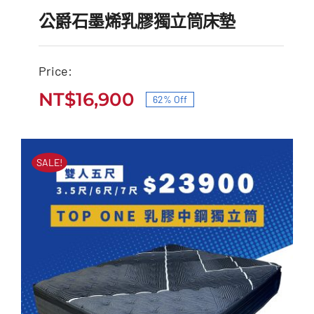
公爵石墨烯乳膠獨立筒床墊
Price:
公爵石墨烯乳膠獨立筒床
NT$
16,900
62% Off
原
目
墊
始
前
原
目
NT$
45,000
NT$
16,900
價
價
始
前
SALE!
價
價
格：
格：
格：
格：
NT$45,000。
NT$16,900。
NT$45,000。
NT$16,900。