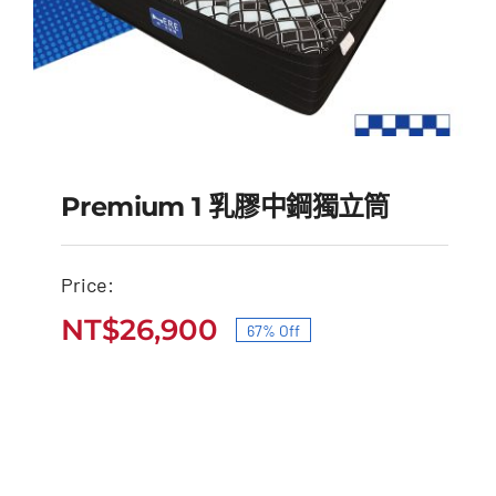
Premium 1 乳膠中鋼獨立筒
Price:
Premium 1 乳膠中鋼獨
NT$
26,900
67% Off
原
目
立筒
始
前
原
目
NT$
82,000
NT$
26,900
價
價
始
前
價
價
格：
格：
格：
格：