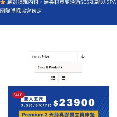
嚴選頂規內材，無毒材質並通過SGS認證與ISPA
常見QA
國際睡眠協會肯定
Sort by
Price
Show
12 Products
SALE!