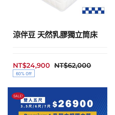
涼伴豆 天然乳膠獨立筒床
NT$
24,900
NT$
62,000
涼伴豆 天然乳膠獨立筒床
原
目
60% Off
始
前
價
價
SALE!
格：
格：
NT$62
NT$24