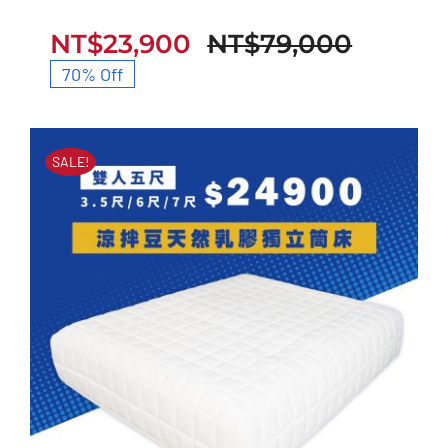
立筒床墊
NT$
23,900
NT$
79,000
原
目
70% Off
始
前
價
價
SALE!
格：
格：
NT$79
NT$23