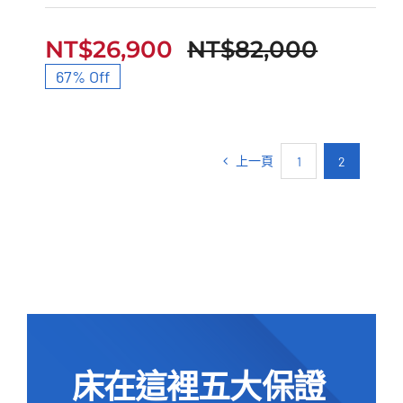
Premium 1 乳膠中鋼獨
立筒
NT$
26,900
NT$
82,000
原
目
67% Off
始
前
價
價
格：
格：
上一頁
1
2
NT$82
NT$26
床在這裡五大保證