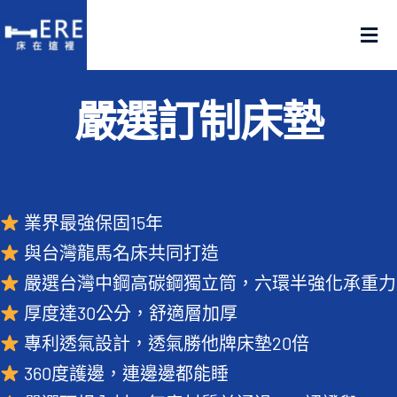
Skip
to
Tog
content
Nav
認識床在這裡
嚴選訂制床墊
產品在這裡
門市在這裡
業界最強保固15年
與台灣龍馬名床共同打造
名人推薦
嚴選台灣中鋼高碳鋼獨立筒，六環半強化承重力
厚度達30公分，舒適層加厚
好評推薦
專利透氣設計，透氣勝他牌床墊20倍
品質嚴選
360度護邊，連邊邊都能睡