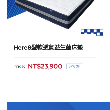
Here8型軟透氣益生菌床墊
NT$
23,900
Price:
57% Off
原
目
Here8型軟透氣益生菌床
始
前
墊
價
價
原
目
NT$
55,000
NT$
23,900
格：
格：
始
前
NT$55,000。
NT$23,900。
價
價