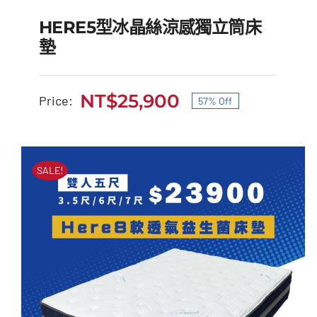
HERE5型冰晶絲涼感獨立筒床
墊
NT$
25,900
Price:
57% Off
HERE5型冰晶絲涼感獨立
原
目
筒床墊
始
前
價
價
原
目
NT$
60,000
NT$
25,900
SALE!
始
前
格：
格：
價
價
格：
格：
NT$60,000。
NT$25,900。
NT$60,000。
NT$25,900。