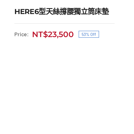
HERE6型天絲撐腰獨立筒床墊
NT$
23,500
Price:
53% Off
原
目
HERE6型天絲撐腰獨立筒
始
前
床墊
價
價
原
目
NT$
50,000
NT$
23,500
格：
格：
始
前
NT$50,000。
NT$23,500。
價
價
格：
格：
NT$50,000。
NT$23,500。