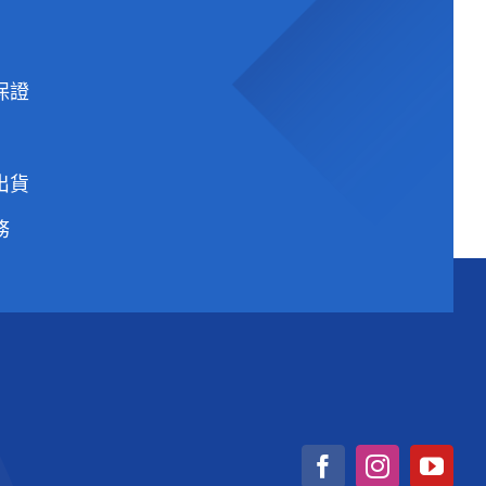
保證
出貨
務