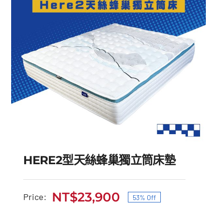
HERE2型天絲蜂巢獨立筒床墊
NT$
23,900
Price:
53% Off
原
目