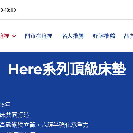
00-19:00
這裡
門市在這裡
名人推薦
好評推薦
品
Here系列頂級床墊
15年
床共同打造
高碳鋼獨立筒，六環半強化承重力