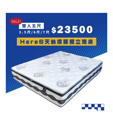
HERE2型天絲蜂巢獨立筒
始
前
床墊
價
價
原
目
NT$
51,000
NT$
23,900
格：
格：
SALE!
始
前
NT$51,000。
NT$23,900。
價
價
格：
格：
NT$51,000。
NT$23,900。