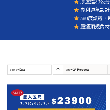
厚度達30公
專利透氣設計
360度護邊
嚴選頂規內材
Sort by
Date
Show
24 Products
SALE!