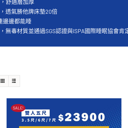
分，舒適層加厚
，透氣勝他牌床墊20倍
，連邊邊都能睡
，無毒材質並通過SGS認證與ISPA國際睡眠協會肯
SALE!