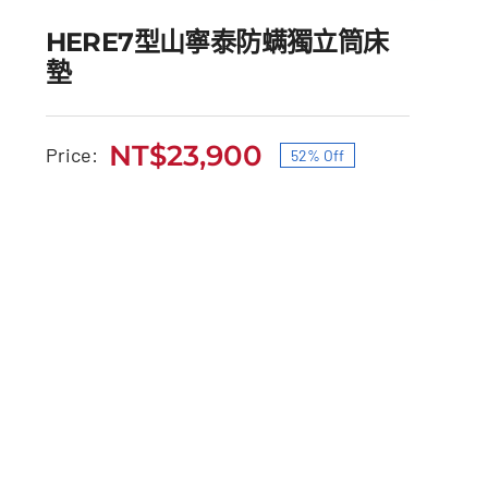
HERE7型山寧泰防螨獨立筒床
墊
NT$
23,900
Price:
52% Off
HERE7型山寧泰防螨獨立
原
目
筒床墊
始
前
價
價
原
目
NT$
50,000
NT$
23,900
始
前
格：
格：
價
價
格：
格：
NT$50,000。
NT$23,900。
NT$50,000。
NT$23,900。