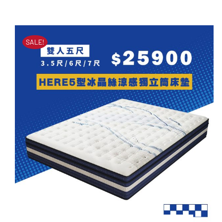
HERE1型天絲釋壓乳膠獨
原
目
立筒床墊
始
前
價
價
原
目
NT$
51,000
NT$
23,900
SALE!
始
前
格：
格：
價
價
格：
格：
NT$51,000。
NT$23,900。
NT$51,000。
NT$23,900。