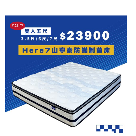
HERE3型超導石墨烯獨立
原
目
筒床墊
始
前
價
價
原
目
NT$
51,000
NT$
23,900
SALE!
始
前
格：
格：
價
價
格：
格：
NT$51,000。
NT$23,900。
NT$51,000。
NT$23,900。