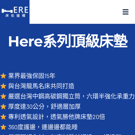
Skip
to
Tog
content
Nav
認識床在這裡
Here系列頂級床墊
產品在這裡
門市在這裡
業界最強保固15年
與台灣龍馬名床共同打造
名人推薦
嚴選台灣中鋼高碳鋼獨立筒，六環半強化承重力
厚度達30公分，舒適層加厚
好評推薦
專利透氣設計，透氣勝他牌床墊20倍
品質嚴選
360度護邊，連邊邊都能睡