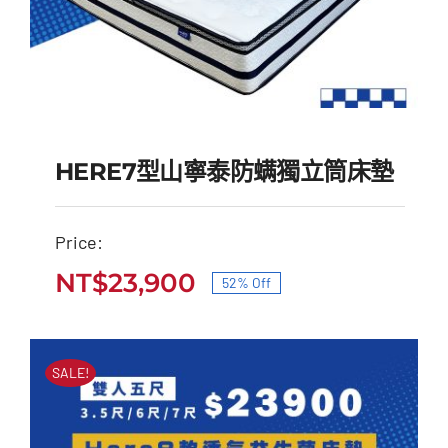
HERE7型山寧泰防螨獨立筒床墊
Price:
HERE7型山寧泰防螨獨
NT$
23,900
52% Off
原
目
立筒床墊
始
前
原
目
NT$
50,000
NT$
23,900
價
價
始
前
SALE!
價
價
格：
格：
格：
格：
NT$50,000。
NT$23,900。