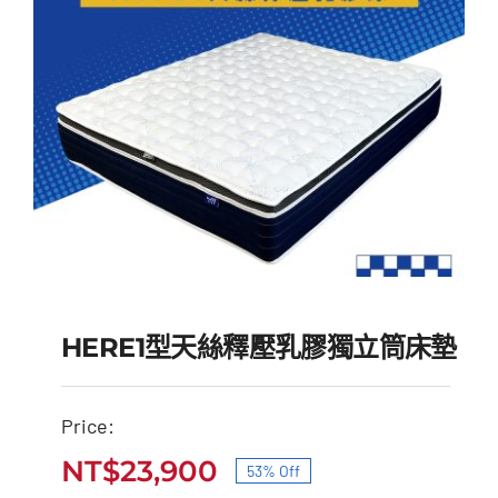
HERE1型天絲釋壓乳膠獨立筒床墊
Price:
HERE1型天絲釋壓乳膠獨
NT$
23,900
53% Off
原
目