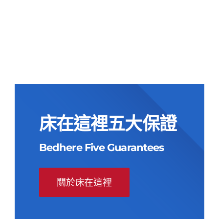
原
目
墊
始
前
原
目
NT$
55,000
NT$
23,900
價
價
始
前
價
價
格：
格：
格：
格：
NT$55,000。
NT$23,900。
NT$55,000。
NT$23,900。
床在這裡五大保證
Bedhere Five Guarantees
關於床在這裡