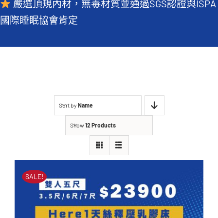
嚴選頂規內材，無毒材質並通過SGS認證與ISPA
常見QA
國際睡眠協會肯定
Sort by
Name
Show
12 Products
SALE!