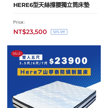
HERE6型天絲撐腰獨立筒床墊
Price:
HERE6型天絲撐腰獨立
NT$
23,500
53% Off
原
目
筒床墊
始
前
原
目
NT$
50,000
NT$
23,500
價
價
始
前
SALE!
價
價
格：
格：
格：
格：
NT$50,000。
NT$23,500。
NT$50,000。
NT$23,500。