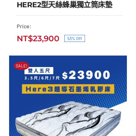
HERE2型天絲蜂巢獨立筒床墊
Price:
HERE2型天絲蜂巢獨立
NT$
23,900
53% Off
原
目
筒床墊
始
前
原
目
NT$
51,000
NT$
23,900
價
價
始
前
SALE!
價
價
格：
格：
格：
格：
NT$51,000。
NT$23,900。
NT$51,000。
NT$23,900。