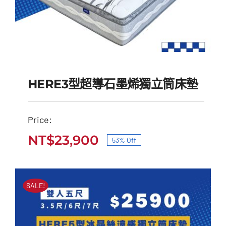
HERE3型超導石墨烯獨立筒床墊
Price:
HERE3型超導石墨烯獨
NT$
23,900
53% Off
原
目
立筒床墊
始
前
原
目
NT$
51,000
NT$
23,900
價
價
始
前
SALE!
價
價
格：
格：
格：
格：
NT$51,000。
NT$23,900。
NT$51,000。
NT$23,900。