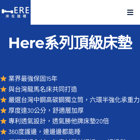
Skip
to
Tog
content
Nav
認識床在這裡
Here系列頂級床墊
產品在這裡
門市在這裡
業界最強保固15年
與台灣龍馬名床共同打造
名人推薦
嚴選台灣中鋼高碳鋼獨立筒，六環半強化承重力
厚度達30公分，舒適層加厚
好評推薦
專利透氣設計，透氣勝他牌床墊20倍
品質嚴選
360度護邊，連邊邊都能睡