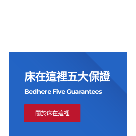
原
目
墊
始
前
原
目
NT$
55,000
NT$
23,900
價
價
始
前
價
價
格：
格：
格：
格：
NT$55,000。
NT$23,900。
NT$55,000。
NT$23,900。
床在這裡五大保證
Bedhere Five Guarantees
關於床在這裡