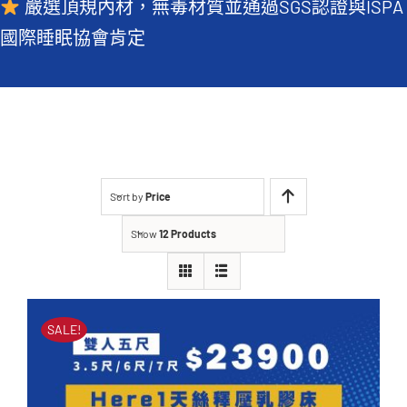
嚴選頂規內材，無毒材質並通過SGS認證與ISPA
常見QA
國際睡眠協會肯定
Sort by
Price
Show
12 Products
SALE!