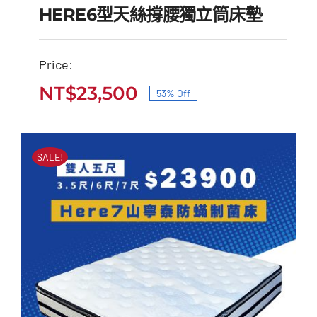
HERE6型天絲撐腰獨立筒床墊
Price:
HERE6型天絲撐腰獨立
NT$
23,500
53% Off
原
目
筒床墊
始
前
原
目
NT$
50,000
NT$
23,500
價
價
始
前
SALE!
價
價
格：
格：
格：
格：
NT$50,000。
NT$23,500。
NT$50,000。
NT$23,500。