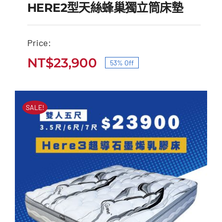
HERE2型天絲蜂巢獨立筒床墊
Price:
HERE2型天絲蜂巢獨立
NT$
23,900
53% Off
原
目
筒床墊
始
前
原
目
NT$
51,000
NT$
23,900
價
價
始
前
SALE!
價
價
格：
格：
格：
格：
NT$51,000。
NT$23,900。
NT$51,000。
NT$23,900。