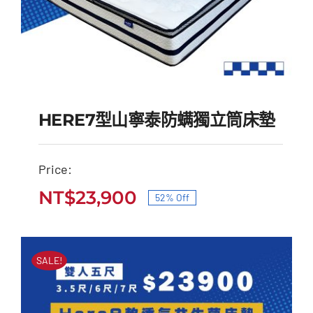
HERE7型山寧泰防螨獨立筒床墊
Price:
HERE7型山寧泰防螨獨
NT$
23,900
52% Off
原
目
立筒床墊
始
前
原
目
NT$
50,000
NT$
23,900
價
價
始
前
SALE!
價
價
格：
格：
格：
格：
NT$50,000。
NT$23,900。