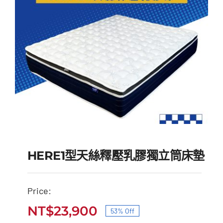
HERE1型天絲釋壓乳膠獨立筒床墊
Price:
HERE1型天絲釋壓乳膠獨
NT$
23,900
53% Off
原
目