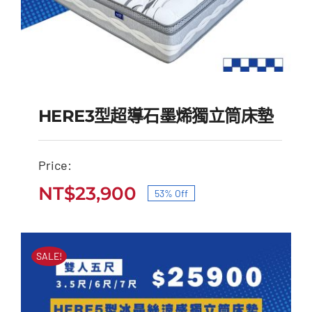
HERE3型超導石墨烯獨立筒床墊
Price:
HERE3型超導石墨烯獨
NT$
23,900
53% Off
原
目
立筒床墊
始
前
原
目
NT$
51,000
NT$
23,900
價
價
始
前
SALE!
價
價
格：
格：
格：
格：
NT$51,000。
NT$23,900。
NT$51,000。
NT$23,900。