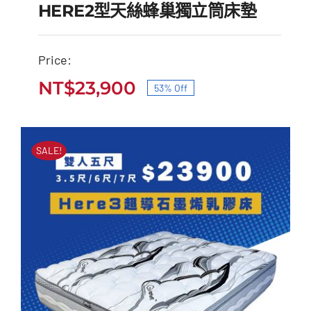
HERE2型天絲蜂巢獨立筒床墊
Price:
HERE2型天絲蜂巢獨立
NT$
23,900
53% Off
原
目
筒床墊
始
前
原
目
NT$
51,000
NT$
23,900
價
價
始
前
SALE!
價
價
格：
格：
格：
格：
NT$51,000。
NT$23,900。
NT$51,000。
NT$23,900。