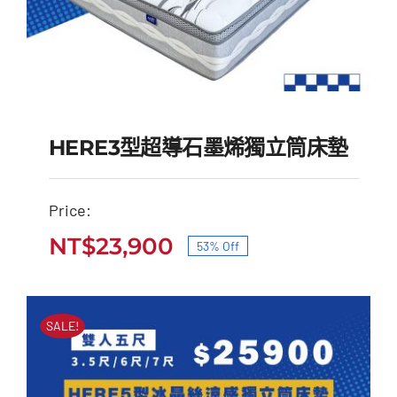
HERE3型超導石墨烯獨立筒床墊
Price:
HERE3型超導石墨烯獨
NT$
23,900
53% Off
原
目
立筒床墊
始
前
原
目
NT$
51,000
NT$
23,900
價
價
始
前
SALE!
價
價
格：
格：
格：
格：
NT$51,000。
NT$23,900。
NT$51,000。
NT$23,900。