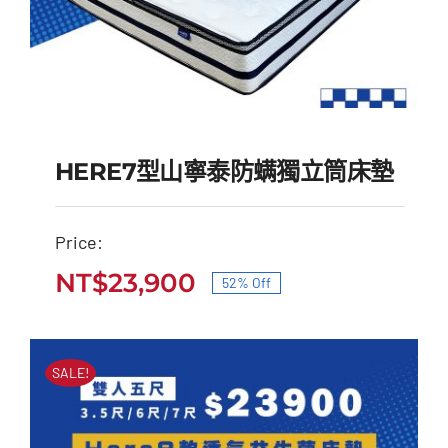
HERE7型山寧泰防螨獨立筒床墊
Price:
HERE7型山寧泰防螨獨
NT$
23,900
52% Off
原
目
立筒床墊
始
前
原
目
NT$
50,000
NT$
23,900
價
價
始
前
SALE!
價
價
格：
格：
格：
格：
NT$50,000。
NT$23,900。