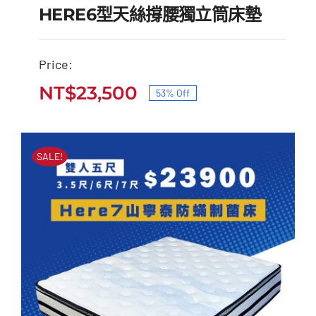
HERE6型天絲撐腰獨立筒床墊
Price:
HERE6型天絲撐腰獨立
NT$
23,500
53% Off
原
目
筒床墊
始
前
原
目
NT$
50,000
NT$
23,500
價
價
始
前
SALE!
價
價
格：
格：
格：
格：
NT$50,000。
NT$23,500。
NT$50,000。
NT$23,500。