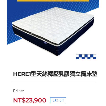
HERE1型天絲釋壓乳膠獨立筒床墊
Price:
HERE1型天絲釋壓乳膠獨
NT$
23,900
53% Off
原
目