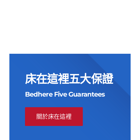
原
目
墊
始
前
原
目
NT$
55,000
NT$
23,900
價
價
始
前
價
價
格：
格：
格：
格：
NT$55,000。
NT$23,900。
NT$55,000。
NT$23,900。
床在這裡五大保證
Bedhere Five Guarantees
關於床在這裡