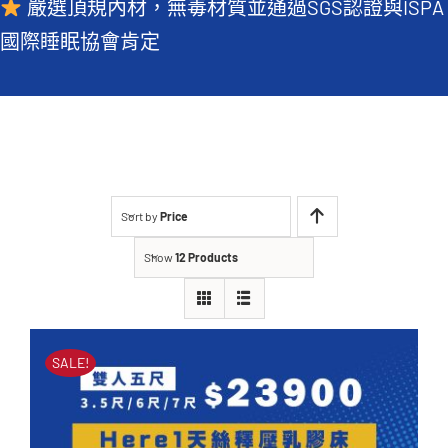
嚴選頂規內材，無毒材質並通過SGS認證與ISPA
常見QA
國際睡眠協會肯定
Sort by
Price
Show
12 Products
SALE!