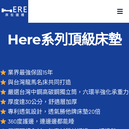
Skip
to
Tog
content
Nav
認識床在這裡
Here系列頂級床墊
產品在這裡
門市在這裡
業界最強保固15年
與台灣龍馬名床共同打造
名人推薦
嚴選台灣中鋼高碳鋼獨立筒，六環半強化承重力
厚度達30公分，舒適層加厚
好評推薦
專利透氣設計，透氣勝他牌床墊20倍
品質嚴選
360度護邊，連邊邊都能睡