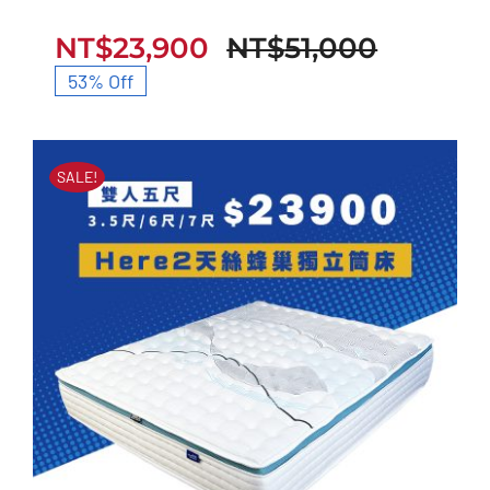
立筒床墊
NT$
23,900
NT$
51,000
原
目
53% Off
始
前
價
價
SALE!
格：
格：
NT$51,
NT$23,