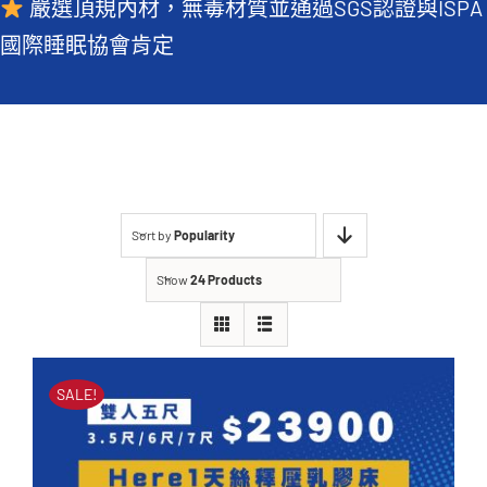
嚴選頂規內材，無毒材質並通過SGS認證與ISPA
常見QA
國際睡眠協會肯定
Sort by
Popularity
Show
24 Products
SALE!