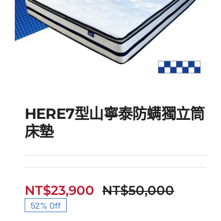
HERE7型山寧泰防螨獨立筒
床墊
HERE7型山寧泰防螨獨
立筒床墊
NT$
23,900
NT$
50,000
原
目
52% Off
始
前