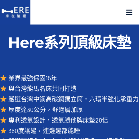
Skip
to
Tog
content
Nav
認識床在這裡
Here系列頂級床墊
產品在這裡
門市在這裡
業界最強保固15年
與台灣龍馬名床共同打造
名人推薦
嚴選台灣中鋼高碳鋼獨立筒，六環半強化承重力
厚度達30公分，舒適層加厚
好評推薦
專利透氣設計，透氣勝他牌床墊20倍
品質嚴選
360度護邊，連邊邊都能睡