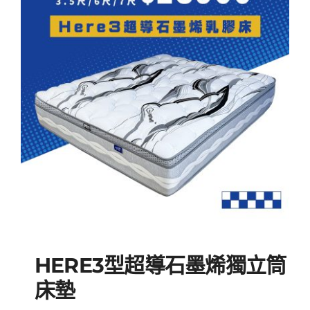
NT$51,
NT$23,
HERE3型超導石墨烯獨立筒
床墊