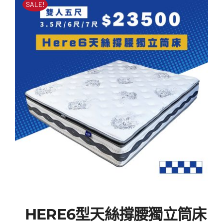
SALE!
格：
格：
NT$60
NT$25
HERE6型天絲撐腰獨立筒床