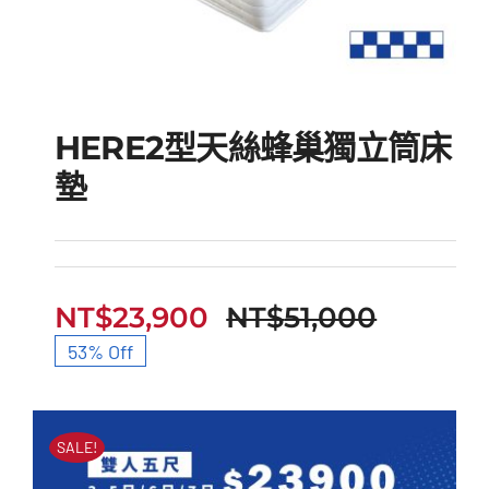
HERE2型天絲蜂巢獨立筒床
墊
HERE2型天絲蜂巢獨立
筒床墊
NT$
23,900
NT$
51,000
原
目
53% Off
始
前
價
價
SALE!
格：
格：