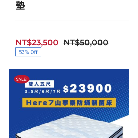
墊
HERE6型天絲撐腰獨立
筒床墊
NT$
23,500
NT$
50,000
原
目
53% Off
始
前
價
價
SALE!
格：
格：
NT$50
NT$23