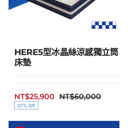
HERE5型冰晶絲涼感獨立筒
床墊
HERE5型冰晶絲涼感獨
立筒床墊
NT$
25,900
NT$
60,000
原
目
57% Off
始
前
價
價