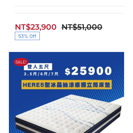
HERE3型超導石墨烯獨
立筒床墊
NT$
23,900
NT$
51,000
原
目
53% Off
始
前
價
價
SALE!
格：
格：
NT$51,
NT$23,