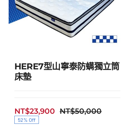
HERE7型山寧泰防螨獨立筒
床墊
HERE7型山寧泰防螨獨
立筒床墊
NT$
23,900
NT$
50,000
原
目
52% Off
始
前