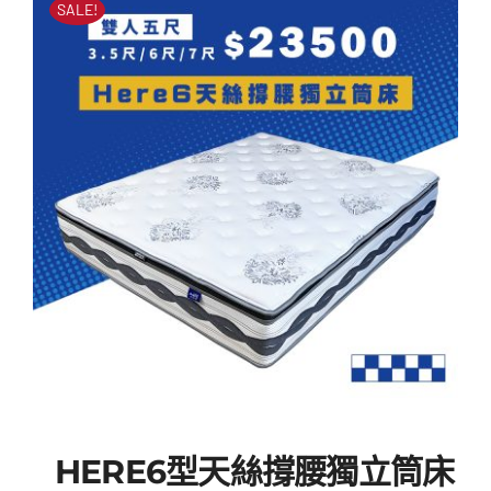
SALE!
格：
格：
NT$60
NT$25
HERE6型天絲撐腰獨立筒床