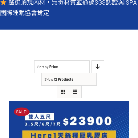
嚴選頂規內材，無毒材質並通過SGS認證與ISPA
常見QA
國際睡眠協會肯定
Sort by
Price
Show
12 Products
SALE!