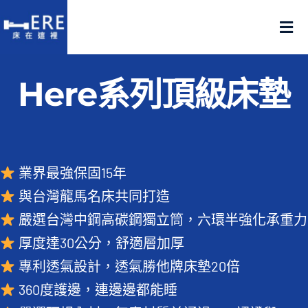
Skip
to
Tog
content
Nav
認識床在這裡
Here系列頂級床墊
產品在這裡
門市在這裡
業界最強保固15年
與台灣龍馬名床共同打造
名人推薦
嚴選台灣中鋼高碳鋼獨立筒，六環半強化承重力
厚度達30公分，舒適層加厚
好評推薦
專利透氣設計，透氣勝他牌床墊20倍
品質嚴選
360度護邊，連邊邊都能睡