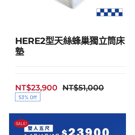
HERE2型天絲蜂巢獨立筒床
墊
HERE2型天絲蜂巢獨立
筒床墊
NT$
23,900
NT$
51,000
原
目
53% Off
始
前
價
價
SALE!
格：
格：