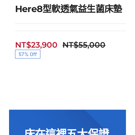
Here8型軟透氣益生菌床墊
Here8型軟透氣益生菌床
NT$
23,900
NT$
55,000
原
目
墊
57% Off
始
前
價
價
格：
格：
NT$55
NT$23
床在這裡五大保證