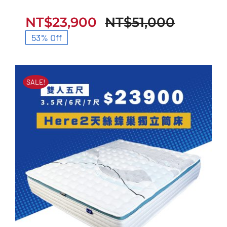
立筒床墊
NT$
23,900
NT$
51,000
原
目
53% Off
始
前
價
價
SALE!
格：
格：
NT$51,
NT$23,