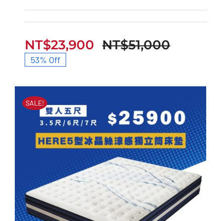
HERE3型超導石墨烯獨
立筒床墊
NT$
23,900
NT$
51,000
原
目
53% Off
始
前
價
價
SALE!
格：
格：
NT$51,
NT$23,