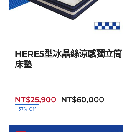
HERE5型冰晶絲涼感獨立筒
床墊
HERE5型冰晶絲涼感獨
立筒床墊
NT$
25,900
NT$
60,000
原
目
57% Off
始
前
價
價