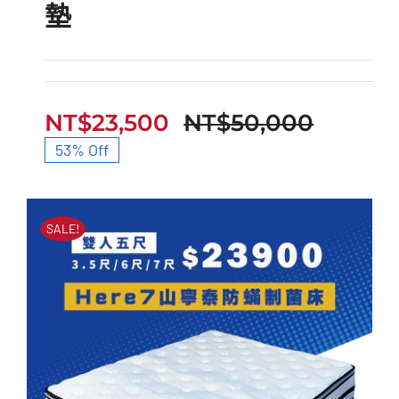
墊
HERE6型天絲撐腰獨立
筒床墊
NT$
23,500
NT$
50,000
原
目
53% Off
始
前
價
價
SALE!
格：
格：
NT$50
NT$23