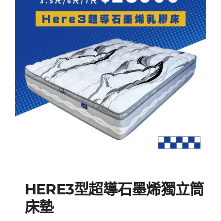
NT$51,
NT$23,
HERE3型超導石墨烯獨立筒
床墊