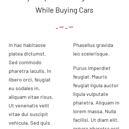
While Buying Cars
In hac habitasse
Phasellus gravida
platea dictumst.
leo scelerisque.
Sed commodo
Purus imperdiet
pharetra iaculis. In
feugiat. Mauris
libero orci, feugiat
feugiat ligula auctor
eu sodales in,
ligula vulputate
aliquam vitae risus.
pharetra. Aliquam in
Ut venenatis velit
lorem massa. Nulla
vitae dui suscipit
facilisi. Ut diam elit,
vehicula. Sed quis
ornare pharetra orci