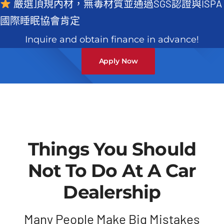
嚴選頂規內材，無毒材質並通過SGS認證與ISPA
常見QA
國際睡眠協會肯定
Inquire and obtain finance in advance!
Apply Now
Things You Should
Not To Do At A Car
Dealership
Many People Make Big Mistakes