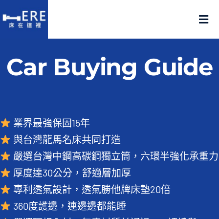
Skip
to
Tog
content
Nav
認識床在這裡
Car Buying Guide
產品在這裡
門市在這裡
業界最強保固15年
與台灣龍馬名床共同打造
名人推薦
嚴選台灣中鋼高碳鋼獨立筒，六環半強化承重力
厚度達30公分，舒適層加厚
好評推薦
專利透氣設計，透氣勝他牌床墊20倍
品質嚴選
360度護邊，連邊邊都能睡