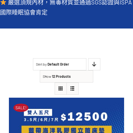
嚴選頂規內材，無毒材質並通過SGS認證與ISPA
常見QA
國際睡眠協會肯定
Sort by
Default Order
Show
12 Products
SALE!