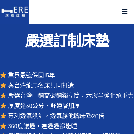
Skip
to
Tog
content
Nav
認識床在這裡
嚴選訂制床墊
產品在這裡
門市在這裡
業界最強保固15年
與台灣龍馬名床共同打造
名人推薦
嚴選台灣中鋼高碳鋼獨立筒，六環半強化承重力
厚度達30公分，舒適層加厚
好評推薦
專利透氣設計，透氣勝他牌床墊20倍
品質嚴選
360度護邊，連邊邊都能睡