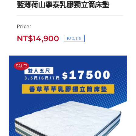
藍薄荷山寧泰乳膠獨立筒床墊
Price:
藍薄荷山寧泰乳膠獨立筒
NT$
14,900
63% Off
原
目
床墊
始
前
原
目
NT$
40,000
NT$
14,900
價
價
始
前
SALE!
價
價
格：
格：
格：
格：
NT$40,000。
NT$14,900。
NT$40,000。
NT$14,900。