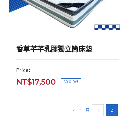
香草芊芊乳膠獨立筒床墊
Price:
NT$
17,500
60% Off
香草芊芊乳膠獨立筒床墊
原
目
原
目
始
前
NT$
43,500
NT$
17,500
始
前
價
價
價
價
上一頁
1
2
格：
格：
格：
格：
NT$43,500。
NT$17,500。
NT$43,500。
NT$17,500。