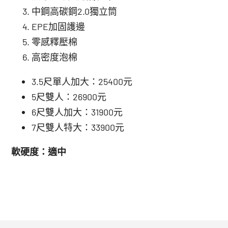
中鋼高碳鋼2.0獨立筒
NT$82,0
NT$26,9
EPE加固護邊
零感釋壓棉
高密度泡棉
3.5尺單人加大：25400元
5尺雙人：26900元
6尺雙人加大：31900元
7尺雙人特大：33900元
軟硬度：適中