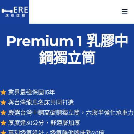
Skip
to
Tog
content
Nav
認識床在這裡
Premium 1 乳膠中
產品在這裡
鋼獨立筒
門市在這裡
名人推薦
業界最強保固15年
與台灣龍馬名床共同打造
好評推薦
嚴選台灣中鋼高碳鋼獨立筒，六環半強化承重力
厚度達30公分，舒適層加厚
品質嚴選
專利透氣設計，透氣勝他牌床墊20倍