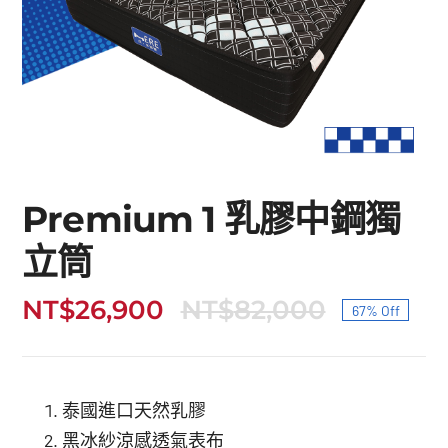
Premium 1 乳膠中鋼獨
立筒
NT$
26,900
NT$
82,000
67% Off
原
目
始
前
價
價
泰國進口天然乳膠
格：
格：
黑冰紗涼感透氣表布