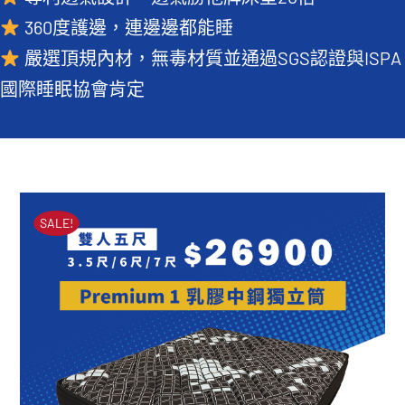
360度護邊，連邊邊都能睡
常見QA
嚴選頂規內材，無毒材質並通過SGS認證與ISPA
國際睡眠協會肯定
SALE!