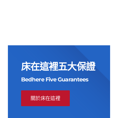
原
目
墊
始
前
原
目
NT$
55,000
NT$
23,900
價
價
始
前
價
價
格：
格：
格：
格：
NT$55,000。
NT$23,900。
NT$55,000。
NT$23,900。
床在這裡五大保證
Bedhere Five Guarantees
關於床在這裡