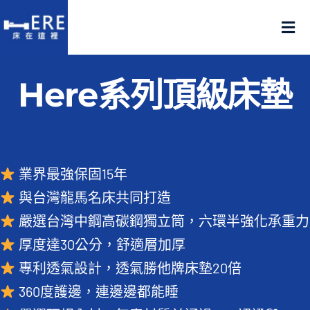
Skip
to
Tog
content
Nav
認識床在這裡
Here系列頂級床墊
產品在這裡
門市在這裡
業界最強保固15年
與台灣龍馬名床共同打造
名人推薦
嚴選台灣中鋼高碳鋼獨立筒，六環半強化承重力
厚度達30公分，舒適層加厚
好評推薦
專利透氣設計，透氣勝他牌床墊20倍
品質嚴選
360度護邊，連邊邊都能睡