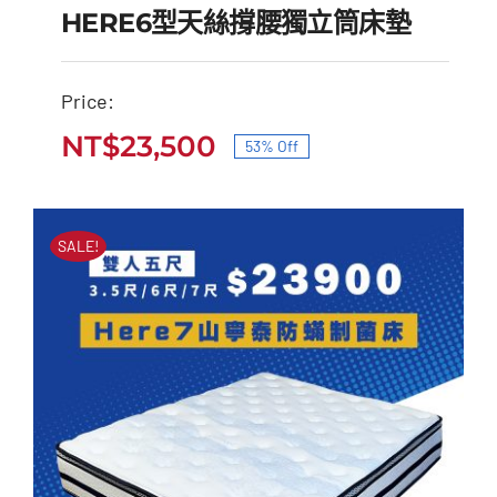
HERE6型天絲撐腰獨立筒床墊
Price:
HERE6型天絲撐腰獨立
NT$
23,500
53% Off
原
目
筒床墊
始
前
原
目
NT$
50,000
NT$
23,500
價
價
始
前
SALE!
價
價
格：
格：
格：
格：
NT$50,000。
NT$23,500。
NT$50,000。
NT$23,500。