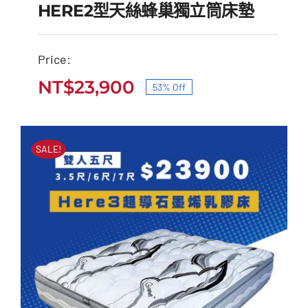
HERE2型天絲蜂巢獨立筒床墊
Price:
HERE2型天絲蜂巢獨立
NT$
23,900
53% Off
原
目
筒床墊
始
前
原
目
NT$
51,000
NT$
23,900
價
價
始
前
SALE!
價
價
格：
格：
格：
格：
NT$51,000。
NT$23,900。
NT$51,000。
NT$23,900。