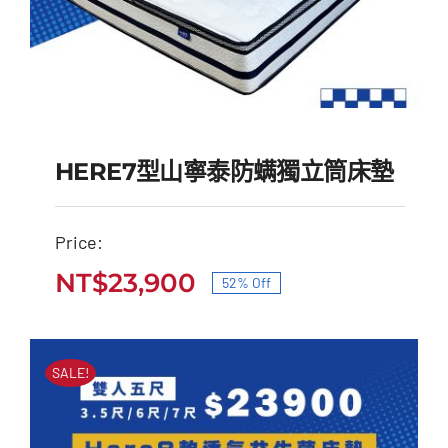
HERE7型山寧泰防螨獨立筒床墊
Price:
HERE7型山寧泰防螨獨
NT$
23,900
52% Off
原
目
立筒床墊
始
前
原
目
NT$
50,000
NT$
23,900
價
價
始
前
SALE!
價
價
格：
格：
格：
格：
NT$50,000。
NT$23,900。