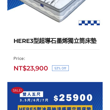
HERE3型超導石墨烯獨立筒床墊
Price:
HERE3型超導石墨烯獨
NT$
23,900
53% Off
原
目
立筒床墊
始
前
原
目
NT$
51,000
NT$
23,900
價
價
始
前
SALE!
價
價
格：
格：
格：
格：
NT$51,000。
NT$23,900。
NT$51,000。
NT$23,900。