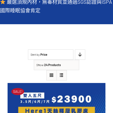
嚴選頂規內材，無毒材質並通過SGS認證與ISPA
常見QA
國際睡眠協會肯定
Sort by
Price
Show
24 Products
SALE!