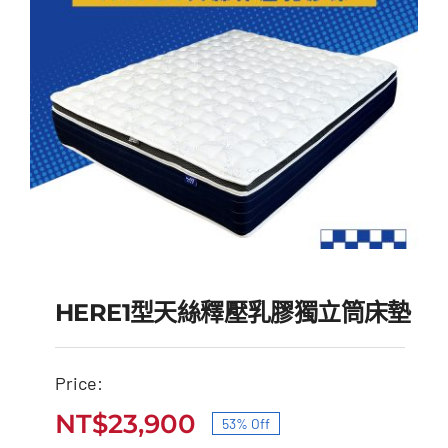
HERE1型天絲釋壓乳膠獨立筒床墊
Price:
HERE1型天絲釋壓乳膠獨
NT$
23,900
53% Off
原
目