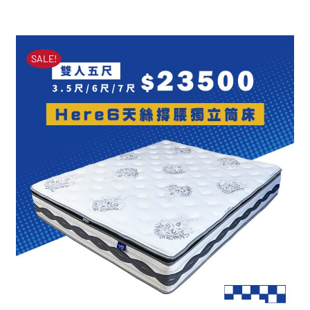
HERE2型天絲蜂巢獨立筒
始
前
床墊
價
價
原
目
NT$
51,000
NT$
23,900
格：
格：
SALE!
始
前
NT$51,000。
NT$23,900。
價
價
格：
格：
NT$51,000。
NT$23,900。