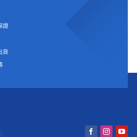
保證
出貨
務