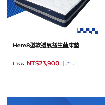
Here8型軟透氣益生菌床墊
NT$
23,900
Price:
57% Off
原
目
Here8型軟透氣益生菌床
始
前
墊
價
價
原
目
NT$
55,000
NT$
23,900
格：
格：
始
前
NT$55,000。
NT$23,900。
價
價