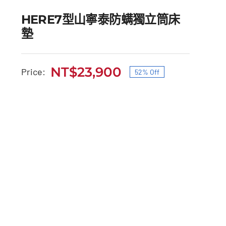
HERE7型山寧泰防螨獨立筒床
墊
NT$
23,900
Price:
52% Off
HERE7型山寧泰防螨獨立
原
目
筒床墊
始
前
價
價
原
目
NT$
50,000
NT$
23,900
始
前
格：
格：
價
價
格：
格：
NT$50,000。
NT$23,900。
NT$50,000。
NT$23,900。