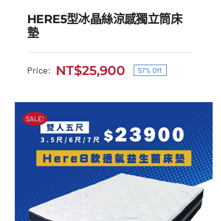
HERE5型冰晶絲涼感獨立筒床
墊
NT$
25,900
Price:
57% Off
HERE5型冰晶絲涼感獨立
原
目
筒床墊
始
前
價
價
原
目
NT$
60,000
NT$
25,900
SALE!
始
前
格：
格：
價
價
格：
格：
NT$60,000。
NT$25,900。
NT$60,000。
NT$25,900。