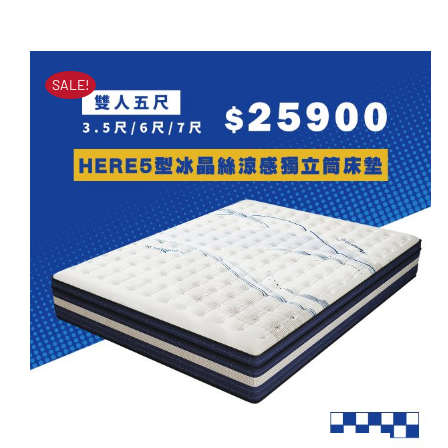
HERE1型天絲釋壓乳膠獨
原
目
立筒床墊
始
前
價
價
原
目
NT$
51,000
NT$
23,900
SALE!
始
前
格：
格：
價
價
格：
格：
NT$51,000。
NT$23,900。
NT$51,000。
NT$23,900。