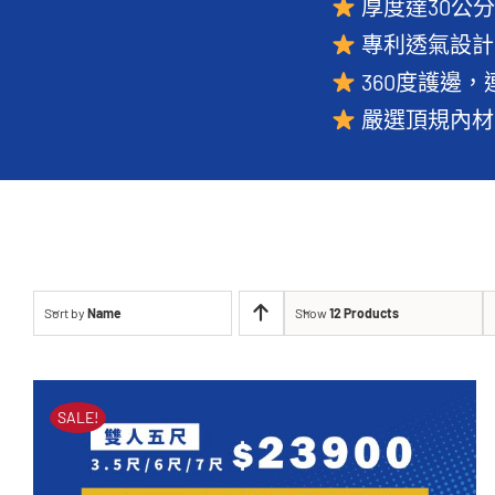
厚度達30公
專利透氣設計
360度護邊
嚴選頂規內材
Sort by
Name
Show
12 Products
SALE!