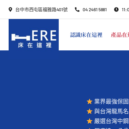
Skip
台中市西屯區福雅路401號
04 2461 5881
11:
to
content
認識床在這裡
產品在
業界最強保固
與台灣龍馬名
嚴選台灣中鋼