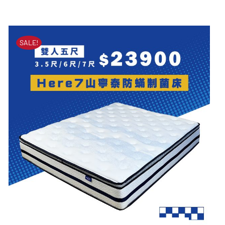
HERE3型超導石墨烯獨立
原
目
筒床墊
始
前
價
價
原
目
NT$
51,000
NT$
23,900
SALE!
始
前
格：
格：
價
價
格：
格：
NT$51,000。
NT$23,900。
NT$51,000。
NT$23,900。