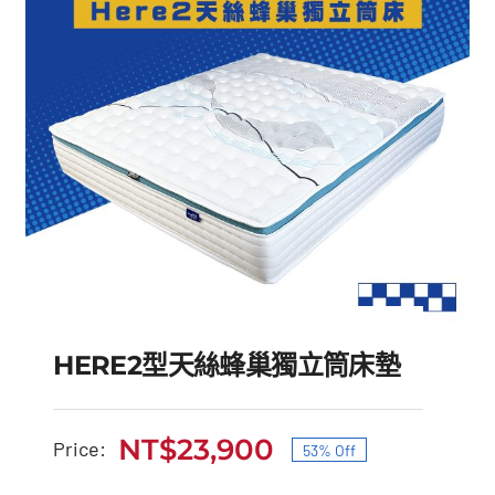
HERE2型天絲蜂巢獨立筒床墊
NT$
23,900
Price:
53% Off
原
目