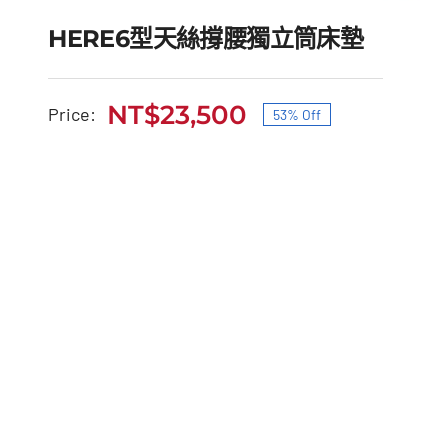
HERE6型天絲撐腰獨立筒床墊
NT$
23,500
Price:
53% Off
原
目
HERE6型天絲撐腰獨立筒
始
前
床墊
價
價
原
目
NT$
50,000
NT$
23,500
格：
格：
始
前
NT$50,000。
NT$23,500。
價
價
格：
格：
NT$50,000。
NT$23,500。