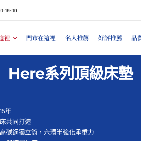
00-19:00
這裡
門市在這裡
名人推薦
好評推薦
品
Here系列頂級床墊
15年
床共同打造
高碳鋼獨立筒，六環半強化承重力