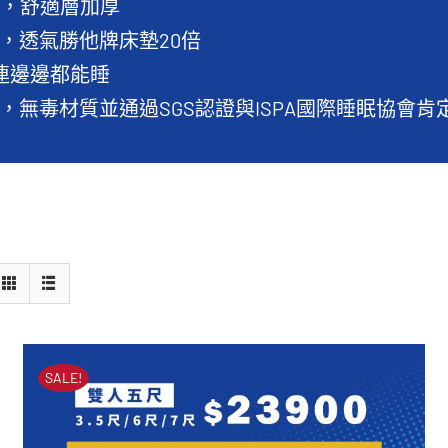
分，舒適層加厚
，透氣勝他牌床墊20倍
，連邊邊都能睡
，無毒材質並通過SGS認證與ISPA國際睡眠協會肯
SALE!