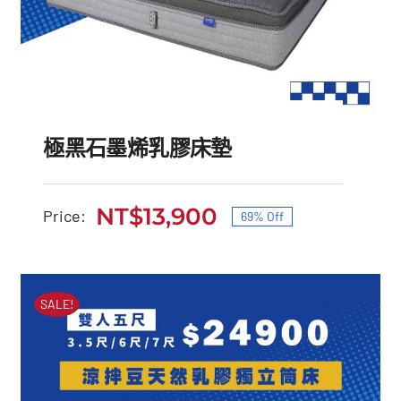
極黑石墨烯乳膠床墊
NT$
13,900
Price:
69% Off
原
目
始
前
極黑石墨烯乳膠床墊
價
價
SALE!
原
目
NT$
45,000
NT$
13,900
始
前
格：
格：
價
價
NT$45,000。
NT$13,900。
格：
格：
NT$45,000。
NT$13,900。