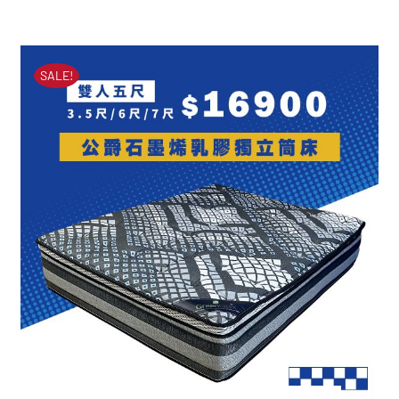
Premium 2 天絲乳膠獨
原
目
立筒床墊
始
前
價
價
原
目
NT$
79,000
NT$
23,900
SALE!
始
前
格：
格：
價
價
格：
格：
NT$79,000。
NT$23,900。
NT$79,000。
NT$23,900。