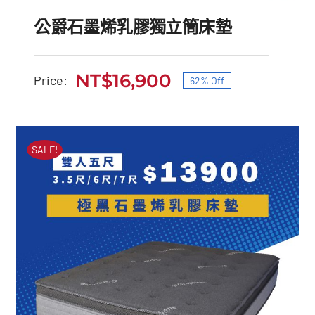
公爵石墨烯乳膠獨立筒床墊
NT$
16,900
Price:
62% Off
原
目
公爵石墨烯乳膠獨立筒床
始
前
墊
價
價
SALE!
原
目
NT$
45,000
NT$
16,900
格：
格：
始
前
NT$45,000。
NT$16,900。
價
價
格：
格：
NT$45,000。
NT$16,900。