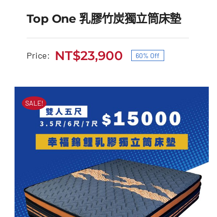
Top One 乳膠竹炭獨立筒床墊
NT$
23,900
Price:
60% Off
原
目
Top One 乳膠竹炭獨立筒
始
前
床墊
價
價
SALE!
原
目
NT$
60,000
NT$
23,900
格：
格：
始
前
NT$60,000。
NT$23,900。
價
價
格：
格：
NT$60,000。
NT$23,900。