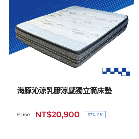
海豚沁涼乳膠涼感獨立筒床墊
NT$
20,900
Price:
57% Off
原
目
海豚沁涼乳膠涼感獨立筒
始
前