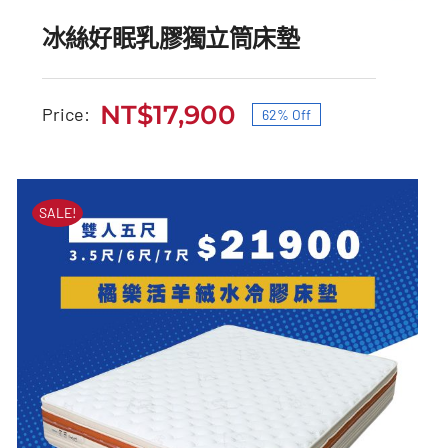
冰絲好眠乳膠獨立筒床墊
NT$
17,900
Price:
62% Off
原
目
始
前
冰絲好眠乳膠獨立筒床墊
價
價
SALE!
原
目
NT$
47,000
NT$
17,900
始
前
格：
格：
價
價
NT$47,000。
NT$17,900。
格：
格：
NT$47,000。
NT$17,900。