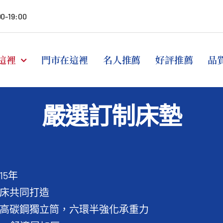
00-19:00
這裡
門市在這裡
名人推薦
好評推薦
品
嚴選訂制床墊
15年
床共同打造
高碳鋼獨立筒，六環半強化承重力