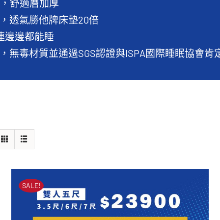
分，舒適層加厚
，透氣勝他牌床墊20倍
，連邊邊都能睡
，無毒材質並通過SGS認證與ISPA國際睡眠協會肯
SALE!