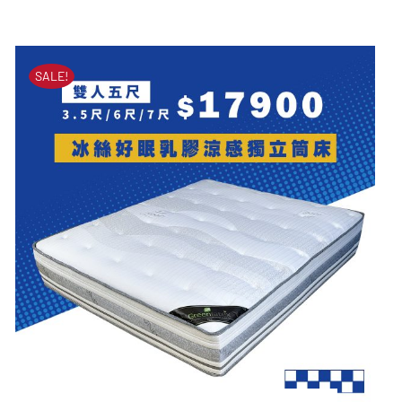
Premium 3 乳膠獨立筒
原
目
彈簧床墊
始
前
價
價
原
目
NT$
49,900
NT$
13,900
SALE!
始
前
格：
格：
價
價
格：
格：
NT$49,900。
NT$13,900。
NT$49,900。
NT$13,900。