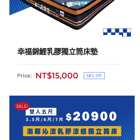
幸福錦鯉乳膠獨立筒床墊
NT$
15,000
Price:
58% Off
原
目
始
前
幸福錦鯉乳膠獨立筒床墊
價
價
SALE!
原
目
NT$
35,500
NT$
15,000
始
前
格：
格：
價
價
NT$35,500。
NT$15,000。
格：
格：
NT$35,500。
NT$15,000。