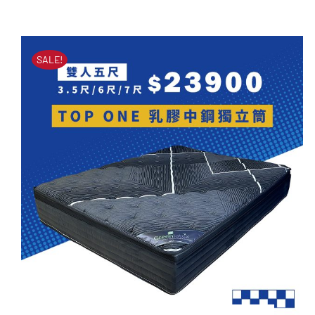
Premium 1 乳膠中鋼獨
始
前
立筒
價
價
原
目
NT$
82,000
NT$
26,900
格：
格：
SALE!
始
前
NT$82,000。
NT$26,900。
價
價
格：
格：
NT$82,000。
NT$26,900。