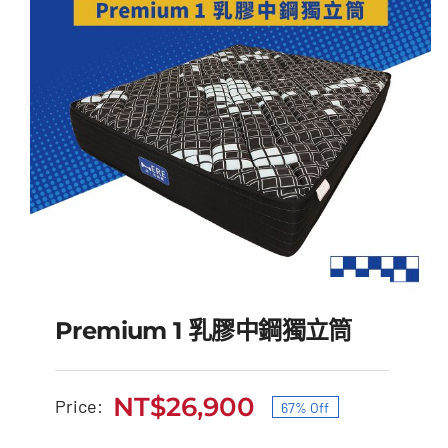
Premium 1 乳膠中鋼獨立筒
NT$
26,900
Price:
67% Off
原
目