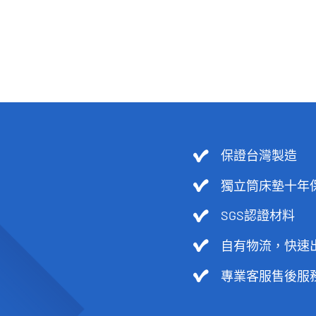
價
價
原
目
NT$
62,000
NT$
24,900
始
前
格：
格：
價
價
NT$62,000。
NT$24,900。
格：
格：
NT$62,000。
NT$24,900。
保證台灣製造
獨立筒床墊十年
SGS認證材料
自有物流，快速
專業客服售後服