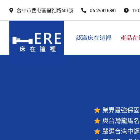
Skip
台中市西屯區福雅路401號
04 2461 5881
11:
to
content
認識床在這裡
產品在
業界最強保固
與台灣龍馬名
嚴選台灣中鋼