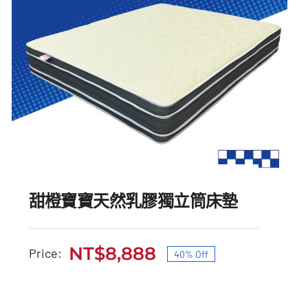
甜橙寶寶天然乳膠獨立筒床墊
NT$
8,888
Price:
40% Off
原
目
甜橙寶寶天然乳膠獨立筒
始
前