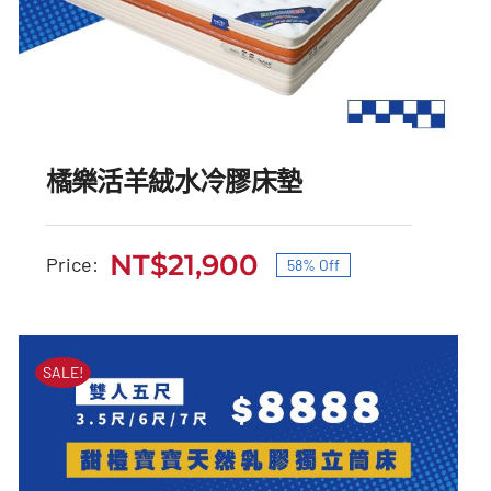
橘樂活羊絨水冷膠床墊
NT$
21,900
Price:
58% Off
原
目
始
前
橘樂活羊絨水冷膠床墊
價
價
SALE!
原
目
NT$
52,000
NT$
21,900
始
前
格：
格：
價
價
NT$52,000。
NT$21,900。
格：
格：
NT$52,000。
NT$21,900。