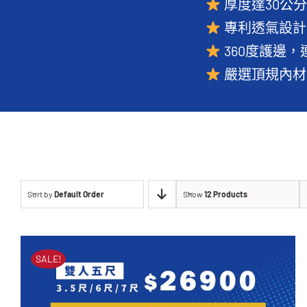
厚度達30公
專利透氣設計
360度護邊
嚴選頂規內材
Sort by
Default Order
Show
12 Products
SALE!