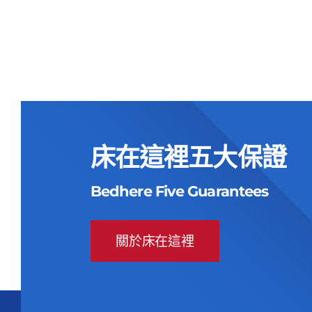
床墊
價
價
原
目
NT$
49,000
NT$
20,900
格：
格：
始
前
NT$49,000。
NT$20,900。
價
價
格：
格：
NT$49,000。
NT$20,900。
床在這裡五大保證
Bedhere Five Guarantees
關於床在這裡