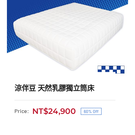
涼伴豆 天然乳膠獨立筒床
NT$
24,900
Price:
60% Off
原
目
始
前
涼伴豆 天然乳膠獨立筒床