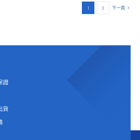
床墊
價
價
下一頁
1
2
原
目
NT$
14,900
NT$
8,888
格：
格：
始
前
NT$14,900。
NT$8,888。
價
價
格：
格：
NT$14,900。
NT$8,888。
保證
出貨
務